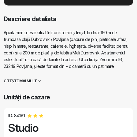
Descriere detaliata
Apartamentul este situat într-un sat mic și liniștit, la doar 150 m de
frumoasa plajă Dubrovnik / Povljana (pădure de pini, pietricele afară,
nisip în mare, restaurante, cafenele, înghețată, diverse facilități pentru
copii) și la 200 m de plajă și de tabăra Mali Dubrovnik. Apartamentul
este situat într-o casă de familie la adresa: Ulica kralja Zvonimira 16,
23249 Povljana, și este format din: - o cameră cu un pat mare
(170×200), un fotoliu mare, un dulap, un televizor - o bucătărie
separată cu două aragazuri, vase, frigider și o masă mică - o baie cu
CITEȘTE MAI MULT
cabină de duș, chiuvetă și toaletă - o terasă cu masă, scaune și umbrele
- aer condiționat - lenjerie de pat, prosoape, prosoape de bucătărie
Unități de cazare
incluse - un grătar mare pe piatră / grătar în grădină
ID: 84181
Studio