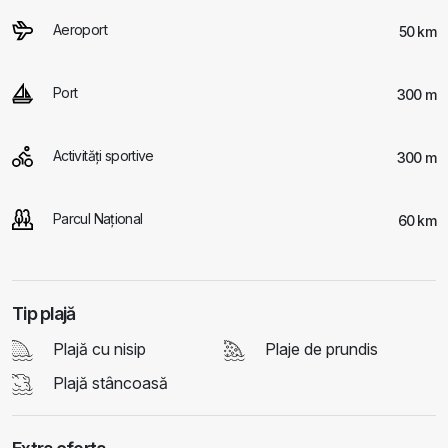
Aeroport
50 km
Port
300 m
Activităţi sportive
300 m
Parcul Național
60 km
Tip plajă
Plajă cu nisip
Plaje de prundis
Plajă stâncoasă