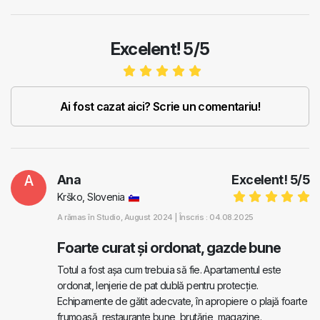
Excelent! 5/5
Ai fost cazat aici? Scrie un comentariu!
A
Ana
Excelent!
5
/
5
Krško, Slovenia
A rămas în
Studio
, August 2024 |
Înscris : 04.08.2025
Foarte curat și ordonat, gazde bune
Totul a fost așa cum trebuia să fie. Apartamentul este
ordonat, lenjerie de pat dublă pentru protecție.
Echipamente de gătit adecvate, în apropiere o plajă foarte
frumoasă, restaurante bune, brutărie, magazine.