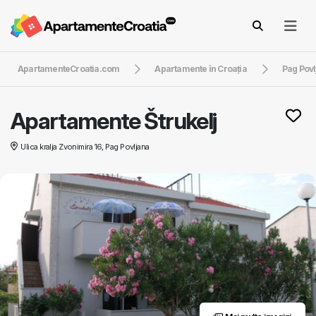
ApartamenteCroatia.com
Apartamente în Croaţia
Pag Pov
Apartamente Štrukelj
Ulica kralja Zvonimira 16, Pag Povljana