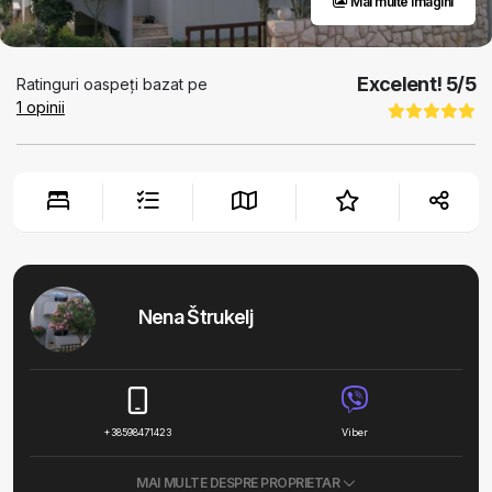
Mai multe imagini
Excelent!
5
/5
Ratinguri oaspeți bazat pe
1
opinii
Nena Štrukelj
+38598471423
Viber
MAI MULTE DESPRE PROPRIETAR