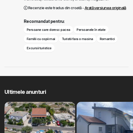
Recenzie este tradus din croată -
Arată versiunea originală
Recomandat pentru:
Persoane care doresc pacea
Persoanele în etate
Familii cu copii mai
Turistii fara o masina
Romantici
Excursii turistice
Ultimele anunturi