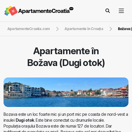
ApartamenteCroatia.com
Apartamente în Croaţia
Božava (
Apartamente în
Božava (Dugi otok)
Bozava este un loc foarte mic și un port mic pe coasta de nord-vest a
insulei
Dugi otok
. Este bine conectat cu drumurile locale.
Populația orașului Bozava este de numai 127 de locuitori. Dar
indiferent de populația sa mică, Bozava este cel mai dezvoltat loc