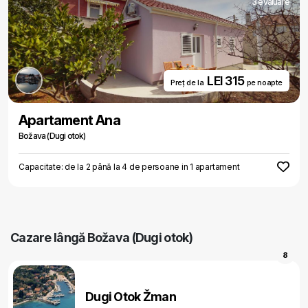
3 evaluare
LEI 315
Preț de la
pe noapte
Apartament Ana
Božava (Dugi otok)
Capacitate: de la 2 până la 4 de persoane in 1 apartament
Cazare lângă Božava (Dugi otok)
8
Dugi Otok Žman