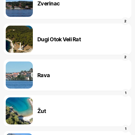
Zverinac
2
Dugi Otok Veli Rat
2
Rava
1
Žut
1