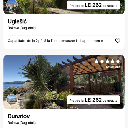
LEI 262
Preț de la
pe noapte
Uglešić
Božava (Dugi otok)
Capacitate: de la 2 până la 11 de persoane in 4 apartamente
3 evaluare
LEI 262
Preț de la
pe noapte
Dunatov
Božava (Dugi otok)