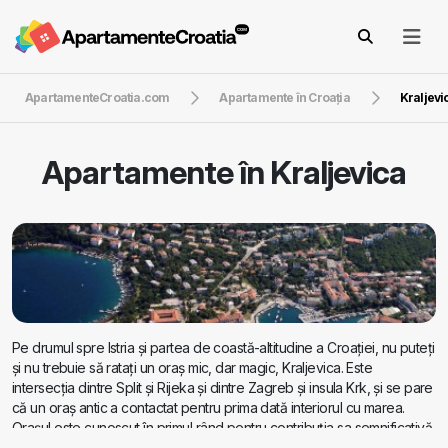
ApartamenteCroatia.com
Apartamente în Croaţia
Kraljevi
Apartamente în
Kraljevica
Pe drumul spre Istria și partea de coastă-altitudine a Croației, nu puteți
și nu trebuie să ratați un oraș mic, dar magic, Kraljevica. Este
intersecția dintre Split și Rijeka și dintre Zagreb și insula Krk, și se pare
că un oraș antic a contactat pentru prima dată interiorul cu marea.
Orașul este cunoscut în primul rând pentru contribuția sa semnificativă
în domeniul construcției de nave la această ramură a economiei din