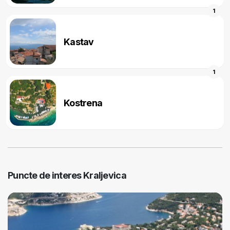
1
Kastav
1
Kostrena
Puncte de interes Kraljevica