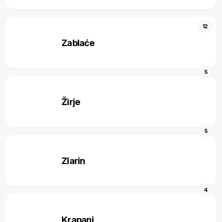
12
Zablaće
5
Žirje
5
Zlarin
4
Krapanj