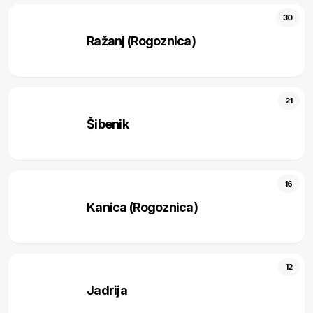
30
Ražanj (Rogoznica)
21
Šibenik
16
Kanica (Rogoznica)
12
Jadrija