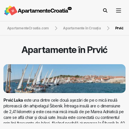
ApartamenteCroatia.com
Apartamente în Croaţia
Prvić
Apartamente în
Prvić
Prvić Luka
este una dintre cele două așezări de pe o mică insulă
pitorească din arhipelagul Šibenik. Întreaga insulă are o dimensiune
de 2,41 kilometri și este cea mai mică insulă de pe Marea Adriatică pe
care se află chiar și două sate. Insula este conectată cu continentul
prin linii frecvente de bărci, făcând posibilă ajungerea la Šibenik în 40
de minute sau la Vodice în 20 de minute de la Prvić Luka. Astfel, Luka