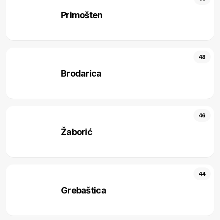
Primošten
48
Brodarica
46
Žaborić
44
Grebaštica