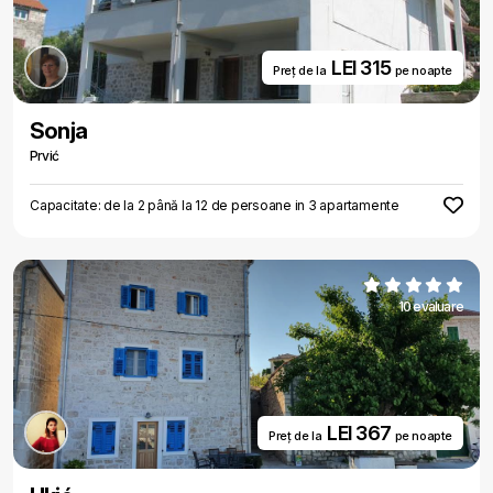
LEI 315
Preț de la
pe noapte
Sonja
Prvić
Capacitate: de la 2 până la 12 de persoane in 3 apartamente
10 evaluare
LEI 367
Preț de la
pe noapte