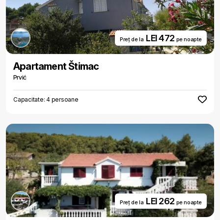
LEI 472
Preț de la
pe noapte
Apartament Štimac
Prvić
Capacitate: 4 persoane
LEI 262
Preț de la
pe noapte