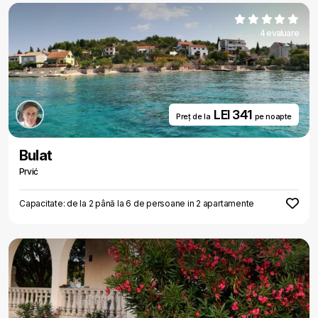
4 evaluare
LEI 341
Preț de la
pe noapte
Bulat
Prvić
Capacitate: de la 2 până la 6 de persoane in 2 apartamente