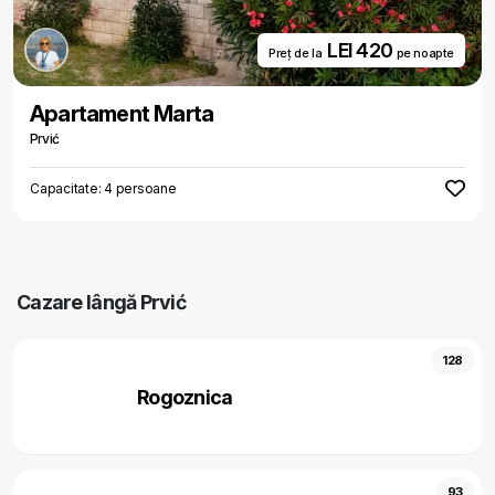
LEI 420
Preț de la
pe noapte
Apartament Marta
Prvić
Capacitate: 4 persoane
Cazare lângă Prvić
128
Rogoznica
93