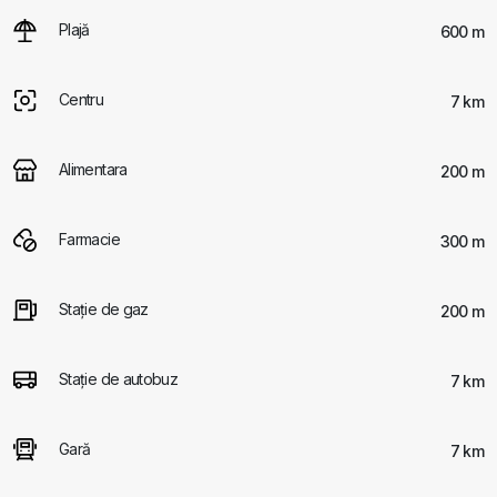
Plajă
600 m
Centru
7 km
Alimentara
200 m
Farmacie
300 m
Staţie de gaz
200 m
Staţie de autobuz
7 km
Gară
7 km