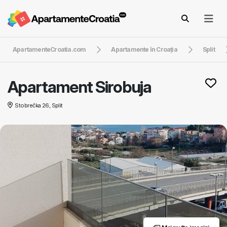
ApartamenteCroatia.com
Apartamente în Croaţia
Split
Apartament Sirobuja
Stobrečka 26, Split