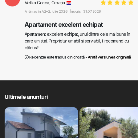
Velika Gorica, Croația
A rămas în
A2+2
, Iulie 2026 |
Înscris : 31.07.2026
Apartament excelent echipat
Apartament excelent echipat, unul dintre cele mai bune în
care am stat. Proprietar amabil și serviabil, îl recomand cu
căldură!
Recenzie este tradus din croată -
Arată versiunea originală
Ultimele anunturi