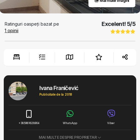
Mai multe imagini
Excelent!
5
/5
Ratinguri oaspeți bazat pe
1
opinii
Ivana Franičević
Publicitate de la 2018
+385981628904
WhatsApp
Viber
MAI MULTE DESPRE PROPRIETAR