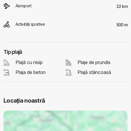
Aeroport
22 km
Activităţi sportive
500 m
Tip plajă
Plajă cu nisip
Plaje de prundis
Plaja de beton
Plajă stâncoasă
Locația noastră