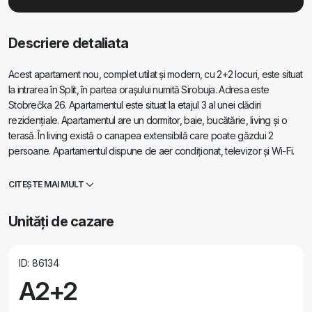
Descriere detaliata
Acest apartament nou, complet utilat și modern, cu 2+2 locuri, este situat
la intrarea în Split, în partea orașului numită Sirobuja. Adresa este
Stobrečka 26. Apartamentul este situat la etajul 3 al unei clădiri
rezidențiale. Apartamentul are un dormitor, baie, bucătărie, living și o
terasă. În living există o canapea extensibilă care poate găzdui 2
persoane. Apartamentul dispune de aer condiționat, televizor și Wi-Fi.
Apartamentul are propriul loc de parcare în garaj, din care se poate
ajunge cu liftul.
CITEȘTE MAI MULT
Unități de cazare
ID: 86134
A2+2