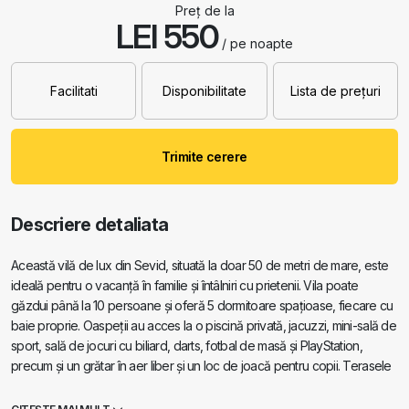
Preț de la
LEI 550
/ pe noapte
Facilitati
Disponibilitate
Lista de prețuri
Trimite cerere
Descriere detaliata
Această vilă de lux din Sevid, situată la doar 50 de metri de mare, este
ideală pentru o vacanță în familie și întâlniri cu prietenii. Vila poate
găzdui până la 10 persoane și oferă 5 dormitoare spațioase, fiecare cu
baie proprie. Oaspeții au acces la o piscină privată, jacuzzi, mini-sală de
sport, sală de jocuri cu biliard, darts, fotbal de masă și PlayStation,
precum și un grătar în aer liber și un loc de joacă pentru copii. Terasele
spațioase și o zonă amenajată în aer liber oferă locul perfect pentru a
vă relaxa și a vă bucura de împrejurimile mediteraneene.