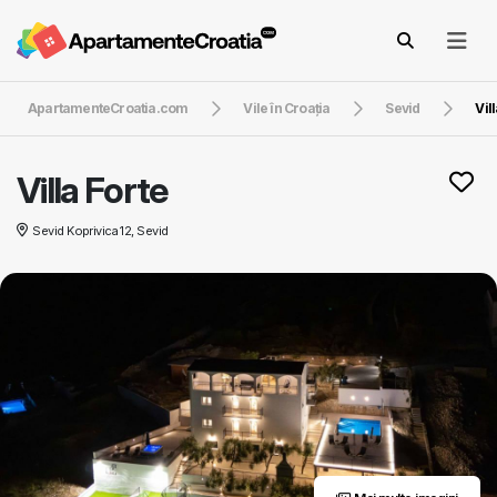
ApartamenteCroatia.com
Vile în Croaţia
Sevid
Vil
Villa Forte
Sevid Koprivica 12, Sevid