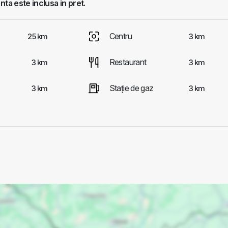
ta este inclusa in pret.
Centru
25 km
3 km
Restaurant
3 km
3 km
Staţie de gaz
3 km
3 km