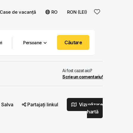
Case de vacanță
RO
RON (LEI)
Căutare
Persoane
Ai fost cazat aici?
Scrie un comentariu!
Salva
Partajați linkul
Vizualizare
hartă