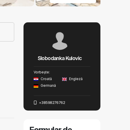
Slobodanka Kulovic
Vorbește:
Croată
Engleză
Germană
+38598276762
Formular de