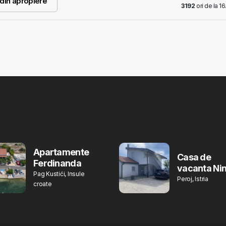
i din apropiere
3192
ori de la 1
Apartamente
Casa de
Ferdinanda
vacanta Ni
Pag Kustići, Insule
Peroj, Istria
croate