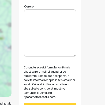
Cerere
Conţinutul acestui formular va fi trimis
direct catre e-mail-ul agenţiilor de
publicitate. Este folosit doar pentru a
solicita informaţii despre rezervarea unei
locatii. Orice altă utilizare constituie un
abuz si este considerat impotriva
termenilor si conditiilor
ApartamenteCroatia.com.
ualizat de