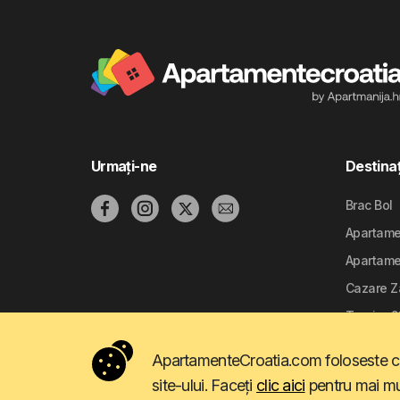
Urmați-ne
Destinaţ
Brac Bol
Apartamen
Apartame
Cazare Z
Trogir - 
ApartamenteCroatia.com foloseste cook
site-ului. Faceți
clic aici
pentru mai mul