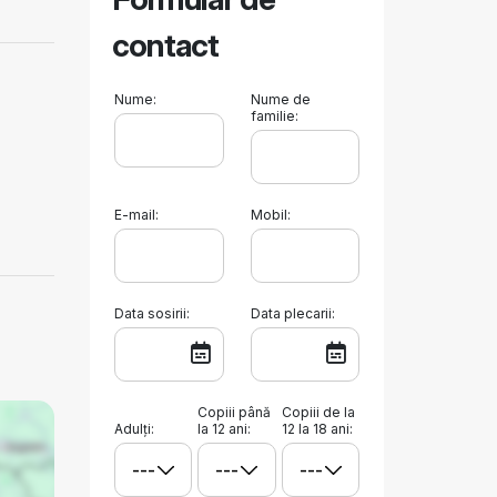
contact
Nume:
Nume de
familie:
E-mail:
Mobil:
Data sosirii:
Data plecarii:
Copiii până
Copiii de la
Adulți:
la 12 ani:
12 la 18 ani: