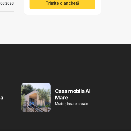
Trimite o anchetă
6.06.2026.
Casa mobila Al
na
Mare
Murter, Insule croate