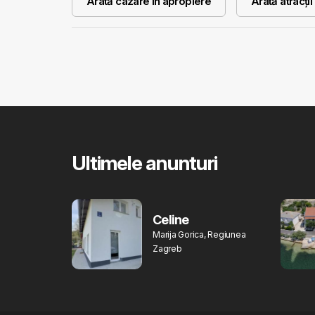
Arată cazare în apropiere
Arată atracți
Ultimele anunturi
Celine
Marija Gorica, Regiunea
Zagreb