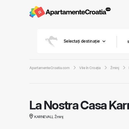
Selectați destinație
ApartamenteCroatia.com
Vile în Croaţia
Žminj
La Nostra Casa Kar
KARNEVALI, Žminj