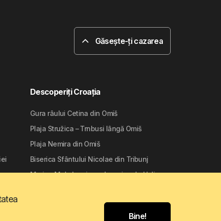
Găsește-ți cazarea
Descoperiți Croația
Gura râului Cetina din Omiš
Plaja Stružica – Trnbusi lângă Omiš
Plaja Nemira din Omiš
iei
Biserica Sfântului Nicolae din Tribunj
Marina Mala Lamjana de pe insula Ugljan
tatea
Bine!