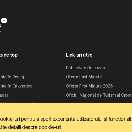
ii de top
Link-uri utile
Publicitate de cazare
te în Rovinj
Oferta Last Minute
nte în Crikvenica
Oferta First Minute 2026
adar
Oficiul Național de Turism al Croaț
2300 ani de cultură
ie-uri pentru a spori experiența utilizatorului și funcționali
te detalii despre cookie-uri.