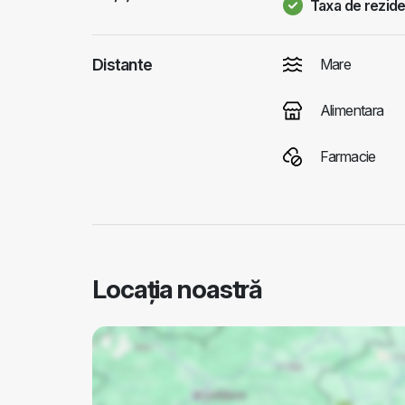
Taxa de reziden
Distante
Mare
Alimentara
Farmacie
Locația noastră