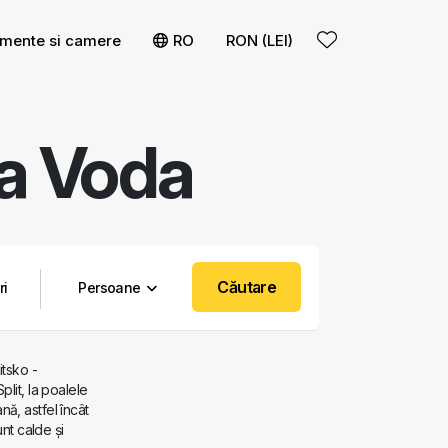
mente si camere
RO
RON (LEI)
a Voda
Căutare
Persoane
itsko -
lit, la poalele
ă, astfel încât
unt calde și