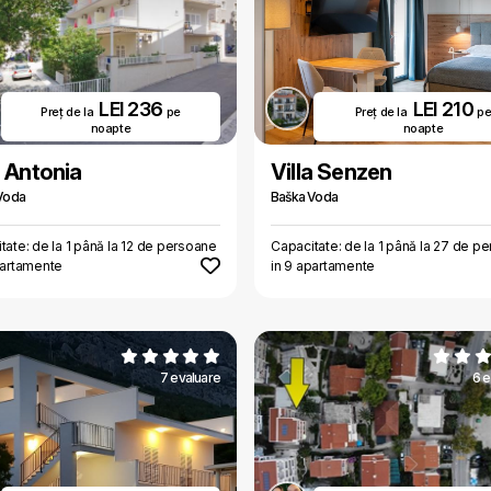
LEI 236
LEI 210
Preț de la
pe
Preț de la
p
noapte
noapte
a Antonia
Villa Senzen
Voda
Baška Voda
tate: de la 1 până la 12 de persoane
Capacitate: de la 1 până la 27 de p
partamente
in 9 apartamente
7 evaluare
6 e