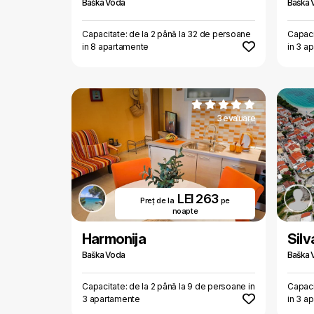
Baška Voda
Baška 
Capacitate: de la 2 până la 32 de persoane
Capaci
in 8 apartamente
in 3 a
3 evaluare
LEI 263
Preț de la
pe
noapte
Harmonija
Silv
Baška Voda
Baška 
Capacitate: de la 2 până la 9 de persoane in
Capaci
3 apartamente
in 3 a