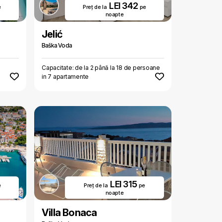
LEI 342
e
Preț de la
pe
noapte
Jelić
Baška Voda
Capacitate: de la 2 până la 18 de persoane
in 7 apartamente
LEI 315
e
Preț de la
pe
noapte
Villa Bonaca