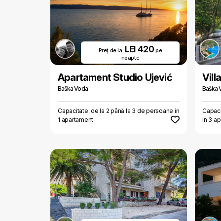
LEI 420
Preț de la
pe
noapte
Apartament Studio Ujević
Vill
Baška Voda
Baška 
Capacitate: de la 2 până la 3 de persoane in
Capaci
1 apartament
in 3 a