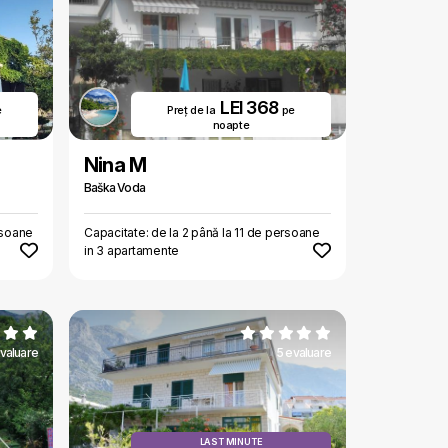
LEI 368
e
Preț de la
pe
noapte
Nina M
Baška Voda
rsoane
Capacitate: de la 2 până la 11 de persoane
in 3 apartamente
valuare
5 evaluare
LAST MINUTE