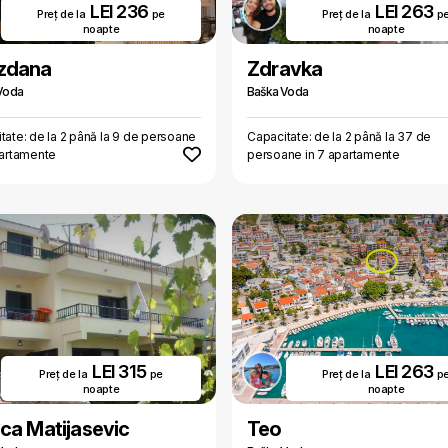
LEI 236
LEI 263
Preț de la
pe
Preț de la
p
noapte
noapte
zdana
Zdravka
Voda
Baška Voda
tate: de la 2 până la 9 de persoane
Capacitate: de la 2 până la 37 de
partamente
persoane in 7 apartamente
LEI 315
LEI 263
Preț de la
pe
Preț de la
p
noapte
noapte
ca Matijasevic
Teo