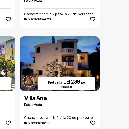
Baška Voda
Capacitate: de la 2 până la 28 de persoane
in 6 apartamente
LEI 289
Preț de la
pe
noapte
Villa Ana
Baška Voda
Capacitate: de la 1 până la 20 de persoane
in 6 apartamente