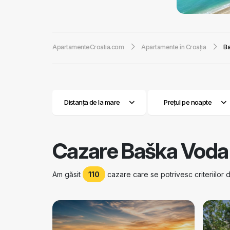
ianuarie 8,3 gra
Biokovo, zăpada 
în unii ani, în lu
ApartamenteCroatia.com
Apartamente în Croaţia
Ba
în marea deja de
recensământului po
sunt implicați în
conține multe cap
Nivelul serviciilo
Distanța de la mare
Prețul pe noapte
astfel încât un tu
și alte sporturi e
biserica mică a S
pe care le veți c
Cazare Baška Voda
Am găsit
110
cazare care se potrivesc criteriilor 