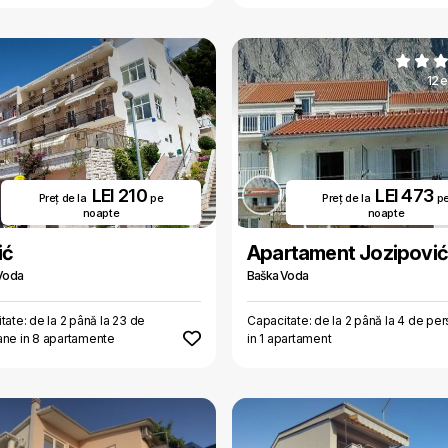
12 
LEI 210
LEI 473
Preț de la
pe
Preț de la
p
noapte
noapte
ić
Apartament Jozipović
Voda
Baška Voda
tate: de la 2 până la 23 de
Capacitate: de la 2 până la 4 de pe
ne in 8 apartamente
in 1 apartament