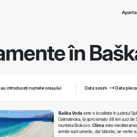
Aparta
amente în
Bašk
Baška Voda
este o localitate în județul Spl
Dalmatinska, la aproximativ 48 km sud de Sp
muntelui Biokovo.
Clima
este mediteranean
iernile sunt umede, dar blânde, iar verile s