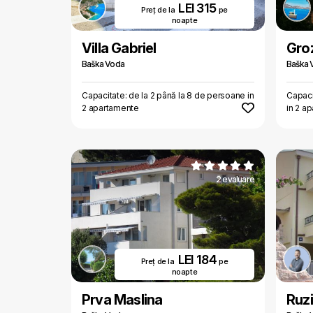
LEI 315
Preț de la
pe
noapte
Villa Gabriel
Gro
Baška Voda
Baška 
Capacitate: de la 2 până la 8 de persoane in
Capaci
2 apartamente
in 2 a
2 evaluare
LEI 184
Preț de la
pe
noapte
Prva Maslina
Ruzi