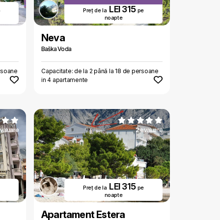
LEI 315
Preț de la
pe
e
noapte
Neva
Baška Voda
ersoane
Capacitate: de la 2 până la 18 de persoane
in 4 apartamente
valuare
2 evaluare
LEI 315
Preț de la
pe
noapte
Apartament Estera