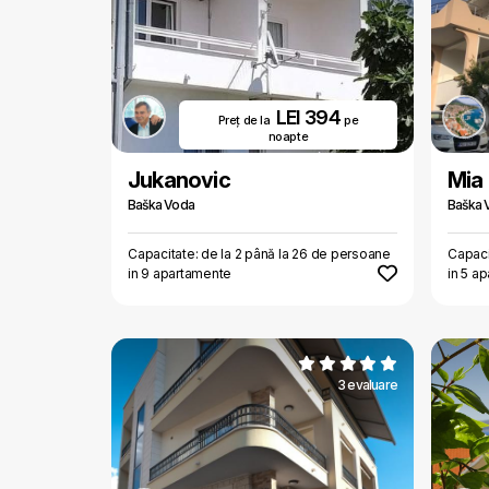
LEI 394
Preț de la
pe
noapte
Jukanovic
Mia
Baška Voda
Baška 
Capacitate: de la 2 până la 26 de persoane
Capaci
in 9 apartamente
in 5 a
3 evaluare