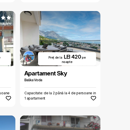
evaluare
LEI 420
e
Preț de la
pe
noapte
Apartament Sky
Baška Voda
rsoane
Capacitate: de la 2 până la 4 de persoane in
1 apartament