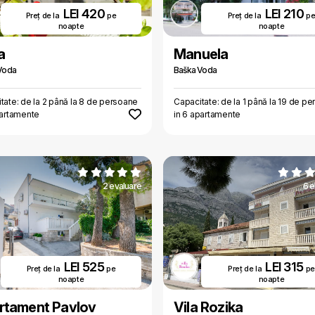
LEI 420
LEI 210
Preț de la
pe
Preț de la
p
noapte
noapte
a
Manuela
Voda
Baška Voda
tate: de la 2 până la 8 de persoane
Capacitate: de la 1 până la 19 de p
partamente
in 6 apartamente
2 evaluare
6 e
LEI 525
LEI 315
Preț de la
pe
Preț de la
pe
noapte
noapte
rtament Pavlov
Vila Rozika