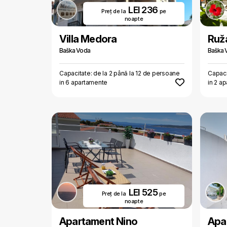
LEI 236
Preț de la
pe
noapte
Villa Medora
Ruž
Baška Voda
Baška 
Capacitate: de la 2 până la 12 de persoane
Capaci
in 6 apartamente
in 2 a
LEI 525
Preț de la
pe
noapte
Apartament Nino
Apa