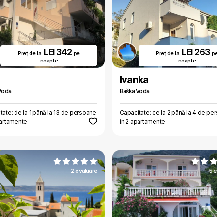
LEI 342
LEI 263
Preț de la
pe
Preț de la
p
noapte
noapte
Ivanka
Voda
Baška Voda
tate: de la 1 până la 13 de persoane
Capacitate: de la 2 până la 4 de pe
partamente
in 2 apartamente
2 evaluare
5 e