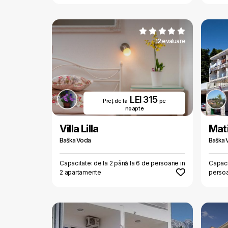
12 evaluare
LEI 315
Preț de la
pe
noapte
Villa Lilla
Mat
Baška Voda
Baška 
Capacitate: de la 2 până la 6 de persoane in
Capaci
2 apartamente
persoa