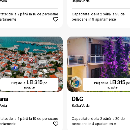
Voda
Baška Voda
tate: de la 2 până la 16 de persoane
Capacitate: de la 2 până la 53 de
partamente
persoane in 9 apartamente
LEI 315
LEI 315
Preț de la
pe
Preț de la
pe
noapte
noapte
ana
D&G
Voda
Baška Voda
tate: de la 2 până la 10 de persoane
Capacitate: de la 2 până la 20 de
partamente
persoane in 4 apartamente