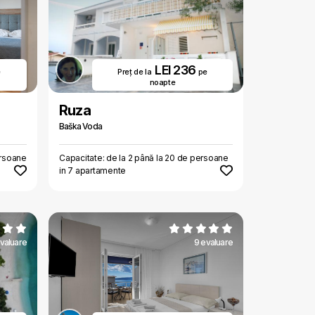
LEI 236
e
Preț de la
pe
noapte
Ruza
Baška Voda
ersoane
Capacitate: de la 2 până la 20 de persoane
in 7 apartamente
valuare
9 evaluare